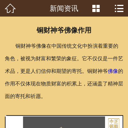



新闻资讯
首页

关于我们
铜财神爷佛像作用
工程案例
铜财神爷佛像在中国传统文化中扮演着重要的
产品中心
角色，被视为财富和繁荣的象征。它不仅仅是一件艺
客户见证
术品，更是人们信仰和期望的寄托。铜财神爷
佛像
的
常识问答
作用不仅体现在物质财富的积累上，还涵盖了精神层
新闻资讯
面的寄托和祈愿。
荣誉资质
泥塑鉴赏