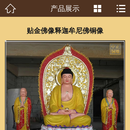



产品展示
首页

关于我们
贴金佛像释迦牟尼佛铜像
工程案例
产品中心
客户见证
常识问答
新闻资讯
荣誉资质
泥塑鉴赏