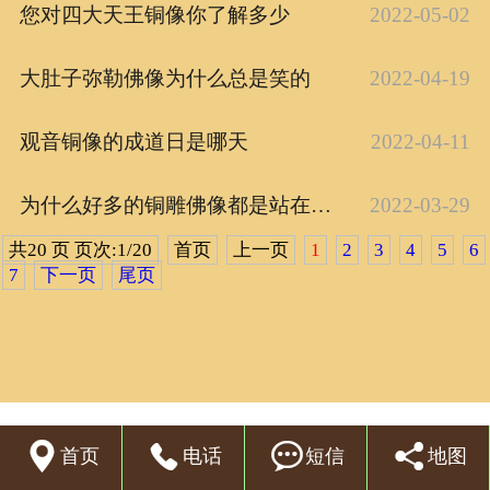
您对四大天王铜像你了解多少
2022-05-02
联系我们
大肚子弥勒佛像为什么总是笑的
2022-04-19
观音铜像的成道日是哪天
2022-04-11
为什么好多的铜雕佛像都是站在莲花座上呢
2022-03-29
共20 页 页次:1/20
首页
上一页
1
2
3
4
5
6
7
下一页
尾页




首页
电话
短信
地图