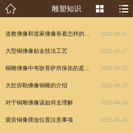



雕塑知识
首页

关于我们
道教佛像和道家佛像有着怎样的区别
2022-10-31
工程案例
大型铜佛像贴金技法工艺
2022-10-17
产品中心
铜雕佛像中韦驮菩萨所保佑的是什么
2022-09-22
客户见证
常识问答
大肚弥勒佛像铜雕的介绍
2022-08-23
新闻资讯
对于铜雕佛像该如何去理解
2022-08-20
荣誉资质
观音铜像摆放位置注意事项
2022-05-15
泥塑鉴赏